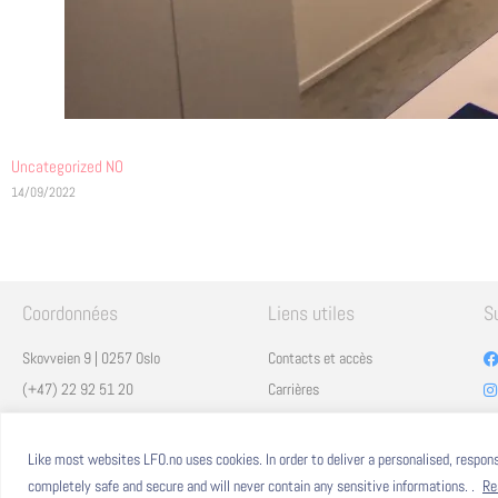
Uncategorized NO
14/09/2022
Coordonnées
Liens utiles
S
Skovveien 9 | 0257 Oslo
Contacts et accès
(+47) 22 92 51 20
Carrières
secretariat@lfo.no
Mentions légales
Vulkan 11 | 0178 Oslo
Eduka
Like most websites LFO.no uses cookies. In order to deliver a personalised, respo
ProNote
completely safe and secure and will never contain any sensitive informations. .
Re