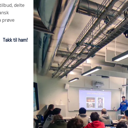
ilbud, delte
kansk
å prøve
Takk til ham!