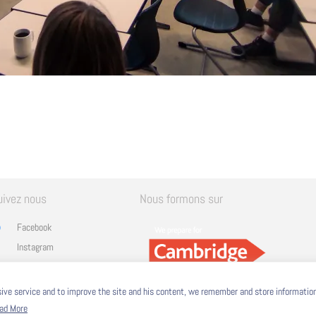
uivez nous
Nous formons sur
Facebook
Instagram
Linkedin
YouTube
nsive service and to improve the site and his content, we remember and store informatio
ad More