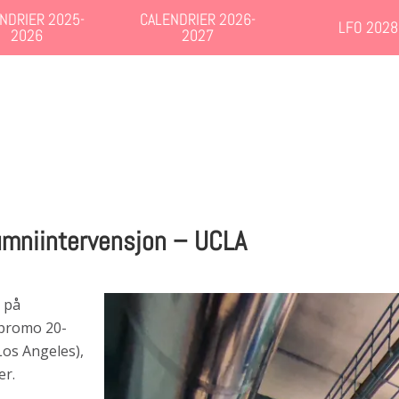
NDRIER 2025-
CALENDRIER 2026-
LFO 2028
2026
2027
umniintervensjon – UCLA
 på
 (promo 20-
Los Angeles),
er.