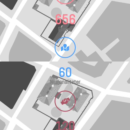
656
Elever
60
Nasjonaliteter
120