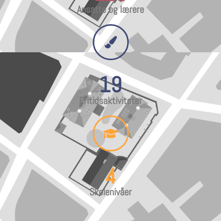
Ansatte og lærere
19
Fritidsaktiviteter
4
Skolenivåer