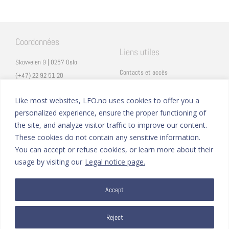
Coordonnées
Liens utiles
Skovveien 9 | 0257 Oslo
Contacts et accès
(+47) 22 92 51 20
Carrières
secretariat@lfo.no
Mentions légales
Like most websites, LFO.no uses cookies to offer you a
Vulkan 11 | 0178 Oslo
personalized experience, ensure the proper functioning of
Eduka
the site, and analyze visitor traffic to improve our content.
ProNote
These cookies do not contain any sensitive information.
You can accept or refuse cookies, or learn more about their
Suivez nous
Nous formons sur
usage by visiting our
Legal notice page.
Facebook
Accept
Instagram
Linkedin
YouTube
Reject