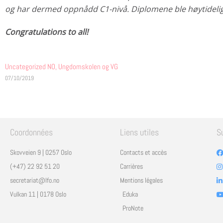
og har dermed oppnådd C1-nivå. Diplomene ble høytidelig
Congratulations to all!
Uncategorized NO
,
Ungdomskolen og VG
07/10/2019
Coordonnées
Liens utiles
S
Skovveien 9 | 0257 Oslo
Contacts et accès
(+47) 22 92 51 20
Carrières
secretariat@lfo.no
Mentions légales
Vulkan 11 | 0178 Oslo
Eduka
ProNote