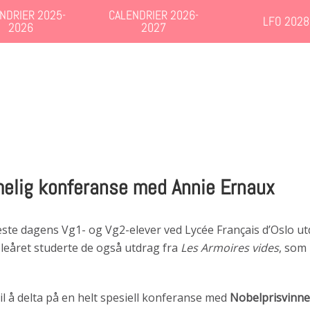
NDRIER 2025-
CALENDRIER 2026-
LFO 2028
2026
2027
elig konferanse med Annie Ernaux
e leste dagens Vg1- og Vg2-elever ved Lycée Français d’Oslo u
koleåret studerte de også utdrag fra
Les Armoires vides
, som 
il å delta på en helt spesiell konferanse med
Nobelprisvinner