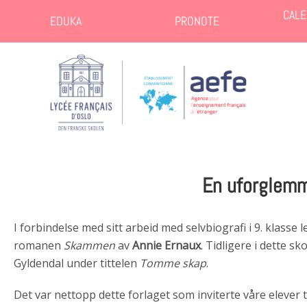
CALE
EDUKA
PRONOTE
En uforglemm
I forbindelse med sitt arbeid med selvbiografi i 9. klass
romanen
Skammen
av
Annie Ernaux
. Tidligere i dette s
Gyldendal under tittelen
Tomme skap
.
Det var nettopp dette forlaget som inviterte våre elever t