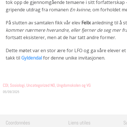
tok opp de gjennomgående temaene i sitt forfatterskap – 
gripende utdrag fra romanen
En kvinne
, om forholdet m
På slutten av samtalen fikk vår elev
Felix
anledning til å s
kommer nærmere hverandre, eller fjerner de seg mer f
fortsatt eksisterer, men at de har tatt andre former.
Dette møtet var en stor ære for LFO og ga våre elever et n
takk til
Gyldendal
for denne unike invitasjonen.
CDI
,
Sosiologi
,
Uncategorized NO
,
Ungdomskolen og VG
05/09/2025
Coordonnées
Liens utiles
S