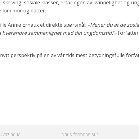
skriving, sosiale klasser, erfaringen av kvinnelighet og un
ellom mor og datter.
tille Annie Ernaux et direkte spørsmål:
«Mener du at de sosia
ra hverandre sammenlignet med din ungdomstid?»
Forfatter
ytt perspektiv på en av vår tids mest betydningsfulle forfatt
uivez nous
Nous formons sur