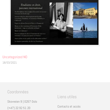
Uncategorized NO
18/03/2021
Coordonnées
Liens utiles
Skovveien 9 | 0257 Oslo
Contacts et accès
(+47) 22 92 51 20