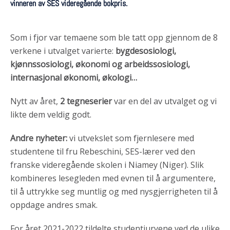
vinneren av SES videregående bokpris.
Som i fjor var temaene som ble tatt opp gjennom de 8
verkene i utvalget varierte:
bygdesosiologi,
kjønnssosiologi, økonomi og arbeidssosiologi,
internasjonal økonomi, økologi…
Nytt av året,
2 tegneserier
var en del av utvalget og vi
likte dem veldig godt.
Andre nyheter:
vi utvekslet som fjernlesere med
studentene til fru Rebeschini, SES-lærer ved den
franske videregående skolen i Niamey (Niger). Slik
kombineres lesegleden med evnen til å argumentere,
til å uttrykke seg muntlig og med nysgjerrigheten til å
oppdage andres smak.
For året 2021-2022 tildelte studentjuryene ved de ulike