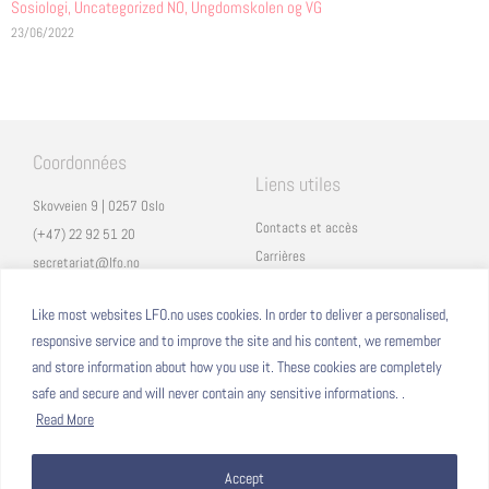
Sosiologi
,
Uncategorized NO
,
Ungdomskolen og VG
23/06/2022
Coordonnées
Liens utiles
Skovveien 9 | 0257 Oslo
Contacts et accès
(+47) 22 92 51 20
Carrières
secretariat@lfo.no
Mentions légales
Vulkan 11 | 0178 Oslo
Eduka
Like most websites LFO.no uses cookies. In order to deliver a personalised,
responsive service and to improve the site and his content, we remember
ProNote
and store information about how you use it. These cookies are completely
safe and secure and will never contain any sensitive informations. .
Suivez nous
Nous formons sur
Read More
Facebook
Accept
Instagram