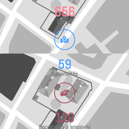
656
Elèves
59
Nationalités
120
Encadrants & employés