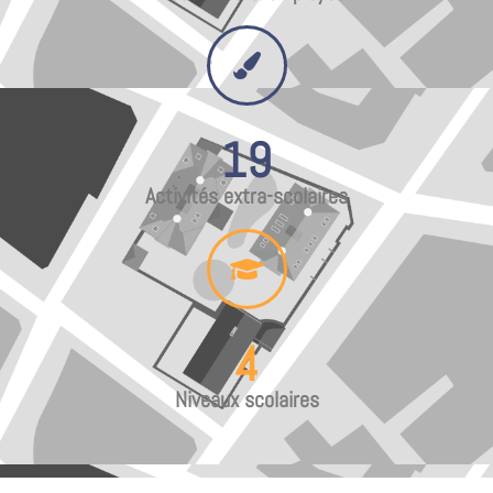
19
Activités extra-scolaires
4
Niveaux scolaires