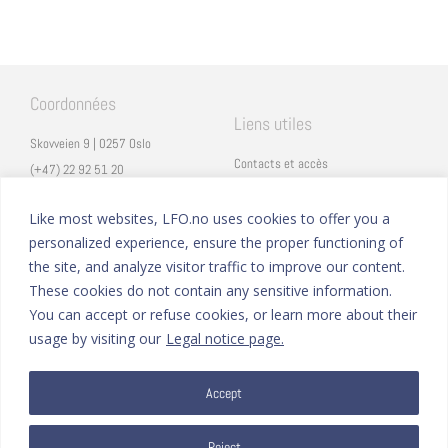
Coordonnées
Liens utiles
Skovveien 9 | 0257 Oslo
Contacts et accès
(+47) 22 92 51 20
Carrières
secretariat@lfo.no
Mentions légales
Like most websites, LFO.no uses cookies to offer you a
Vulkan 11 | 0178 Oslo
personalized experience, ensure the proper functioning of
Eduka
the site, and analyze visitor traffic to improve our content.
ProNote
These cookies do not contain any sensitive information.
You can accept or refuse cookies, or learn more about their
Suivez nous
Nous formons sur
usage by visiting our
Legal notice page.
Facebook
Accept
Instagram
Linkedin
YouTube
Reject