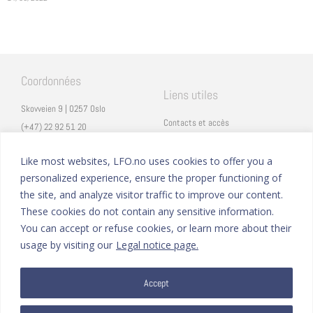
Coordonnées
Liens utiles
Skovveien 9 | 0257 Oslo
Contacts et accès
(+47) 22 92 51 20
Carrières
secretariat@lfo.no
Mentions légales
Like most websites, LFO.no uses cookies to offer you a
Vulkan 11 | 0178 Oslo
personalized experience, ensure the proper functioning of
Eduka
the site, and analyze visitor traffic to improve our content.
ProNote
These cookies do not contain any sensitive information.
You can accept or refuse cookies, or learn more about their
Suivez nous
Nous formons sur
usage by visiting our
Legal notice page.
Facebook
Accept
Instagram
Linkedin