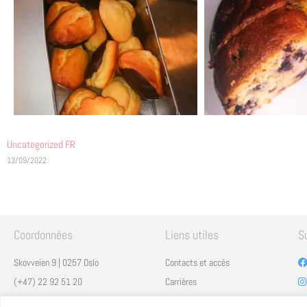
Uncategorized FR
13/09/2022
Coordonnées
Liens utiles
S
Skovveien 9 | 0257 Oslo
Contacts et accès
(+47) 22 92 51 20
Carrières
secretariat@lfo.no
Mentions légales