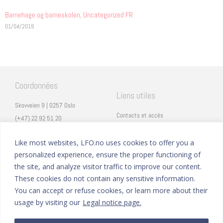
Barnehage og barneskolen
,
Uncategorized FR
01/04/2019
Coordonnées
Liens utiles
Skovveien 9 | 0257 Oslo
Contacts et accès
(+47) 22 92 51 20
Carrières
secretariat@lfo.no
Mentions légales
Like most websites, LFO.no uses cookies to offer you a
Vulkan 11 | 0178 Oslo
personalized experience, ensure the proper functioning of
Eduka
the site, and analyze visitor traffic to improve our content.
ProNote
These cookies do not contain any sensitive information.
You can accept or refuse cookies, or learn more about their
Suivez nous
Nous formons sur
usage by visiting our
Legal notice page.
Facebook