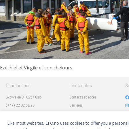
Ezéchiel et Virgile et son chelours
Coordonnées
Liens utiles
S
Skovveien 9 | 0257 Oslo
Contacts et accès
(+47) 22 92 51 20
Carrières
secretariat@lfo.no
Mentions légales
Vulkan 11 | 0178 Oslo
Eduka
Like most websites, LFO.no uses cookies to offer you a personaliz