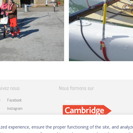
uivez nous
Nous formons sur
Facebook
Instagram
Linkedin
YouTube
ed experience, ensure the proper functioning of the site, and analyze 