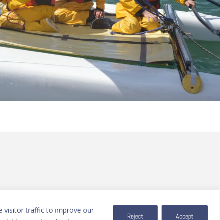
visitor traffic to improve our
Reject
Accept