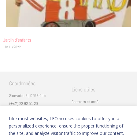
Jardin d'enfants
18/11/2022
Coordonnées
Liens utiles
Skovveien 9 | 0257 Oslo
Contacts et accès
(+47) 22 92 51 20
Carrières
secretariat@lfo.no
Mentions légales
Like most websites, LFO.no uses cookies to offer you a
Vulkan 11 | 0178 Oslo
personalized experience, ensure the proper functioning of
Eduka
the site, and analyze visitor traffic to improve our content.
ProNote