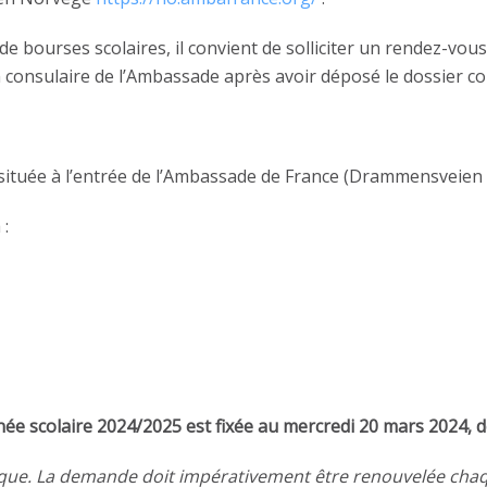
de bourses scolaires, il convient de solliciter un rendez-vous
n consulaire de l’Ambassade après avoir déposé le dossier c
) située à l’entrée de l’Ambassade de France (Drammensveien 
 :
née scolaire 202
4
/202
5
est fixée au
mercredi
20
mars 202
4
,
d
atique. La demande doit impérativement être renouvelée cha