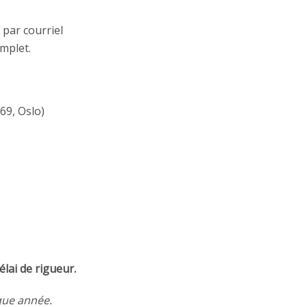
 par courriel
omplet.
69, Oslo)
élai de rigueur
.
que année.