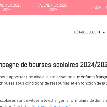
NDRIER 2025-
CALENDRIER 2026-
LFO 2028
2026
2027
L’ÉTABLISSEMENT
ampagne de bourses scolaires 2024/20
peut apporter une aide à la scolarisation aux
enfants frança
tribuées sous conditions de ressources et en fonction de la 
laires sont invitées à télécharger le formulaire de demande
e en Norvège
https://no.ambafrance.org/
.