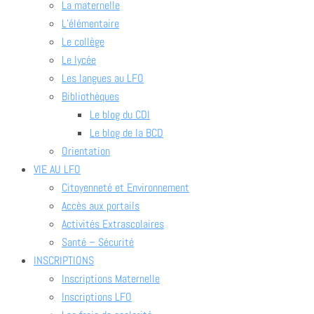
La maternelle
L’élémentaire
Le collège
Le lycée
Les langues au LFO
Bibliothèques
Le blog du CDI
Le blog de la BCD
Orientation
VIE AU LFO
Citoyenneté et Environnement
Accès aux portails
Activités Extrascolaires
Santé – Sécurité
INSCRIPTIONS
Inscriptions Maternelle
Inscriptions LFO