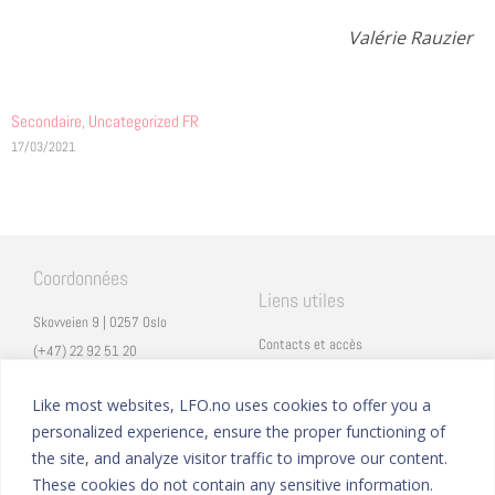
Valérie Rauzier
Secondaire
,
Uncategorized FR
17/03/2021
Coordonnées
Liens utiles
Skovveien 9 | 0257 Oslo
Contacts et accès
(+47) 22 92 51 20
Carrières
secretariat@lfo.no
Mentions légales
Like most websites, LFO.no uses cookies to offer you a
Vulkan 11 | 0178 Oslo
personalized experience, ensure the proper functioning of
Eduka
the site, and analyze visitor traffic to improve our content.
ProNote
These cookies do not contain any sensitive information.