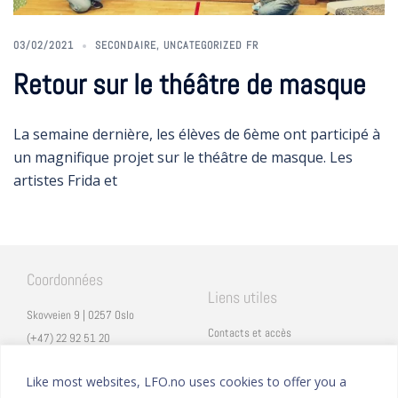
03/02/2021
SECONDAIRE
,
UNCATEGORIZED FR
Retour sur le théâtre de masque
La semaine dernière, les élèves de 6ème ont participé à
un magnifique projet sur le théâtre de masque. Les
artistes Frida et
Coordonnées
Liens utiles
Skovveien 9 | 0257 Oslo
Contacts et accès
(+47) 22 92 51 20
Carrières
secretariat@lfo.no
Mentions légales
Like most websites, LFO.no uses cookies to offer you a
Vulkan 11 | 0178 Oslo