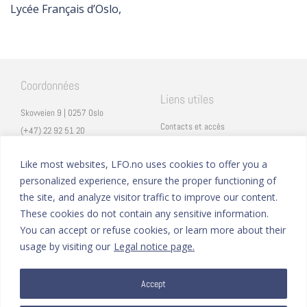
Lycée Français d’Oslo,
Coordonnées
Liens utiles
Skovveien 9 | 0257 Oslo
Contacts et accès
(+47) 22 92 51 20
Carrières
secretariat@lfo.no
Mentions légales
Like most websites, LFO.no uses cookies to offer you a
Vulkan 11 | 0178 Oslo
personalized experience, ensure the proper functioning of
Eduka
the site, and analyze visitor traffic to improve our content.
ProNote
These cookies do not contain any sensitive information.
You can accept or refuse cookies, or learn more about their
Suivez nous
Nous formons sur
usage by visiting our
Legal notice page.
Facebook
Accept
Instagram
Linkedin