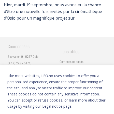
Hier, mardi 19 septembre, nous avons eu la chance
d’être une nouvelle fois invités par la cinémathèque
d’Oslo pour un magnifique projet sur
Coordonnées
Liens utiles
Skovveien 9 | 0257 Oslo
Contacts et accès
(+47) 22 92 51 20
Carrières
secretariat@lfo.no
Mentions légales
Like most websites, LFO.no uses cookies to offer you a
Vulkan 11 | 0178 Oslo
personalized experience, ensure the proper functioning of
Eduka
the site, and analyze visitor traffic to improve our content.
ProNote
These cookies do not contain any sensitive information.
You can accept or refuse cookies, or learn more about their
Suivez nous
Nous formons sur
usage by visiting our
Legal notice page.
Facebook