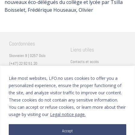
nouveaux éco-délégués du collège et lycée par Tsilla
Boisselet, Frédérique Houseaux, Olivier
Coordonnées
Liens utiles
Skovveien 9 | 0257 Oslo
Contacts et accès
(+47) 22 92 51 20
Carrières
secretariat@lfo.no
Mentions légales
Like most websites, LFO.no uses cookies to offer you a
Vulkan 11 | 0178 Oslo
personalized experience, ensure the proper functioning of
Eduka
the site, and analyze visitor traffic to improve our content.
ProNote
These cookies do not contain any sensitive information.
You can accept or refuse cookies, or learn more about their
Suivez nous
Nous formons sur
usage by visiting our
Legal notice page.
Facebook
Instagram
Accept