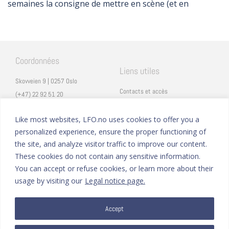
semaines la consigne de mettre en scène (et en
Coordonnées
Liens utiles
Skovveien 9 | 0257 Oslo
Contacts et accès
(+47) 22 92 51 20
Carrières
secretariat@lfo.no
Mentions légales
Like most websites, LFO.no uses cookies to offer you a
Vulkan 11 | 0178 Oslo
personalized experience, ensure the proper functioning of
Eduka
the site, and analyze visitor traffic to improve our content.
ProNote
These cookies do not contain any sensitive information.
You can accept or refuse cookies, or learn more about their
Suivez nous
Nous formons sur
usage by visiting our
Legal notice page.
Facebook
Instagram
Accept
Linkedin