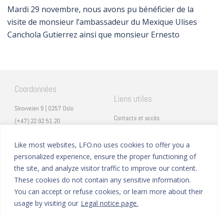
Mardi 29 novembre, nous avons pu bénéficier de la
visite de monsieur l’ambassadeur du Mexique Ulises
Canchola Gutierrez ainsi que monsieur Ernesto
Coordonnées
Liens utiles
Skovveien 9 | 0257 Oslo
Contacts et accès
(+47) 22 92 51 20
Carrières
secretariat@lfo.no
Mentions légales
Like most websites, LFO.no uses cookies to offer you a
Vulkan 11 | 0178 Oslo
personalized experience, ensure the proper functioning of
Eduka
the site, and analyze visitor traffic to improve our content.
ProNote
These cookies do not contain any sensitive information.
You can accept or refuse cookies, or learn more about their
Suivez nous
Nous formons sur
usage by visiting our
Legal notice page.
Facebook