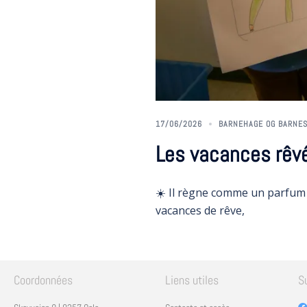
17/06/2026
BARNEHAGE OG BARNE
Les vacances rêv
☀️ Il règne comme un parfum 
vacances de rêve,
Coordonnées
Liens utiles
S