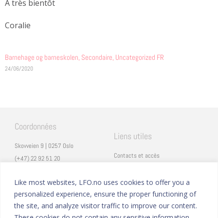
A très bientôt
Coralie
Barnehage og barneskolen
,
Secondaire
,
Uncategorized FR
24/06/2020
Coordonnées
Liens utiles
Skovveien 9 | 0257 Oslo
Contacts et accès
(+47) 22 92 51 20
Carrières
secretariat@lfo.no
Mentions légales
Like most websites, LFO.no uses cookies to offer you a
Vulkan 11 | 0178 Oslo
personalized experience, ensure the proper functioning of
Eduka
the site, and analyze visitor traffic to improve our content.
ProNote
These cookies do not contain any sensitive information.