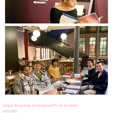
Langue
,
Secondaire
,
Uncategorized FR
,
Vie de l'école
19/11/2025