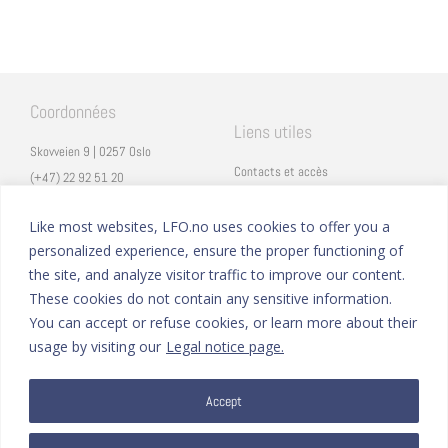
Coordonnées
Liens utiles
Skovveien 9 | 0257 Oslo
Contacts et accès
(+47) 22 92 51 20
Carrières
secretariat@lfo.no
Mentions légales
Like most websites, LFO.no uses cookies to offer you a
Vulkan 11 | 0178 Oslo
personalized experience, ensure the proper functioning of
Eduka
the site, and analyze visitor traffic to improve our content.
ProNote
These cookies do not contain any sensitive information.
You can accept or refuse cookies, or learn more about their
Suivez nous
Nous formons sur
usage by visiting our
Legal notice page.
Facebook
Accept
Instagram
Linkedin