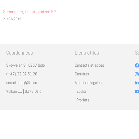
Secondaire
,
Uncategorized FR
21/03/2019
Coordonnées
Liens utiles
S
Skovveien 9 | 0257 Oslo
Contacts et accès
(+47) 22 92 51 20
Carrières
secretariat@lfo.no
Mentions légales
Vulkan 11 | 0178 Oslo
Eduka
ProNote