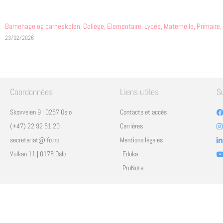
Barnehage og barneskolen
,
Collège
,
Elementaire
,
Lycée
,
Maternelle
,
Primaire
,
23/02/2026
Coordonnées
Liens utiles
S
Skovveien 9 | 0257 Oslo
Contacts et accès
(+47) 22 92 51 20
Carrières
secretariat@lfo.no
Mentions légales
Vulkan 11 | 0178 Oslo
Eduka
ProNote