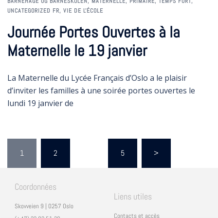
BARNEHAGE OG BARNESKOLEN
,
MATERNELLE
,
PRIMAIRE
,
TEMPS FORT
,
UNCATEGORIZED FR
,
VIE DE L'ÉCOLE
Journée Portes Ouvertes à la
Maternelle le 19 janvier
La Maternelle du Lycée Français d’Oslo a le plaisir
d’inviter les familles à une soirée portes ouvertes le
lundi 19 janvier de
1
2
…
5
>
Coordonnées
Liens utiles
Skovveien 9 | 0257 Oslo
Contacts et accès