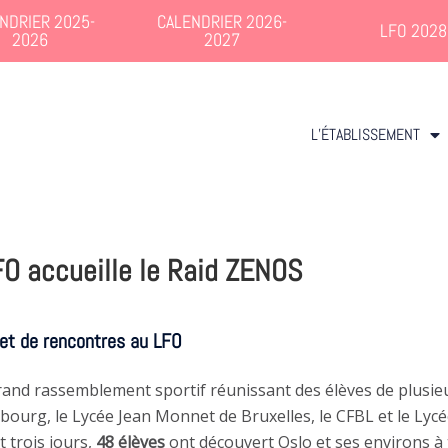
NDRIER 2025-
CALENDRIER 2026-
LFO 2028
2026
2027
L’ÉTABLISSEMENT
FO accueille le Raid ZENOS
 et de rencontres au LFO
 grand rassemblement sportif réunissant des élèves de plusie
ourg, le Lycée Jean Monnet de Bruxelles, le CFBL et le Lyc
 trois jours,
48 élèves
ont découvert Oslo et ses environs à