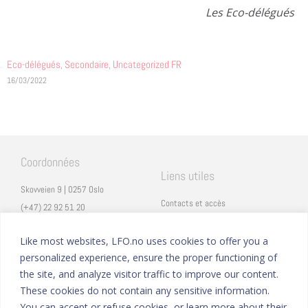
Les Eco-délégués
Eco-délégués
,
Secondaire
,
Uncategorized FR
16/03/2022
Coordonnées
Liens utiles
Skovveien 9 | 0257 Oslo
Contacts et accès
(+47) 22 92 51 20
Carrières
secretariat@lfo.no
Mentions légales
Like most websites, LFO.no uses cookies to offer you a
Vulkan 11 | 0178 Oslo
personalized experience, ensure the proper functioning of
Eduka
the site, and analyze visitor traffic to improve our content.
ProNote
These cookies do not contain any sensitive information.
You can accept or refuse cookies, or learn more about their