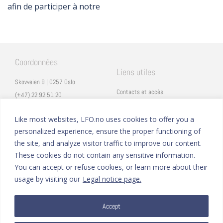
afin de participer à notre
Coordonnées
Liens utiles
Skovveien 9 | 0257 Oslo
Contacts et accès
(+47) 22 92 51 20
Carrières
secretariat@lfo.no
Mentions légales
Like most websites, LFO.no uses cookies to offer you a
Vulkan 11 | 0178 Oslo
personalized experience, ensure the proper functioning of
Eduka
the site, and analyze visitor traffic to improve our content.
ProNote
These cookies do not contain any sensitive information.
You can accept or refuse cookies, or learn more about their
Suivez nous
Nous formons sur
usage by visiting our
Legal notice page.
Facebook
Accept
Instagram
Linkedin