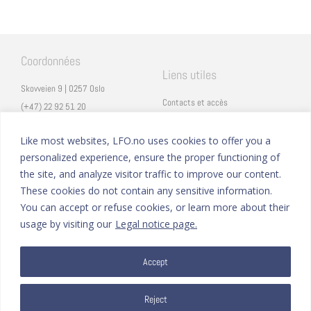
Coordonnées
Liens utiles
Skovveien 9 | 0257 Oslo
Contacts et accès
(+47) 22 92 51 20
Carrières
secretariat@lfo.no
Mentions légales
Like most websites, LFO.no uses cookies to offer you a
Vulkan 11 | 0178 Oslo
personalized experience, ensure the proper functioning of
Eduka
the site, and analyze visitor traffic to improve our content.
ProNote
These cookies do not contain any sensitive information.
You can accept or refuse cookies, or learn more about their
Suivez nous
Nous formons sur
usage by visiting our
Legal notice page.
Facebook
Accept
Instagram
Linkedin
YouTube
Reject