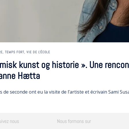
RE
,
TEMPS FORT
,
VIE DE L'ÉCOLE
amisk kunst og historie ». Une renco
sanne Hætta
es de seconde ont eu la visite de l’artiste et écrivain Sami S
uivez nous
Nous formons sur