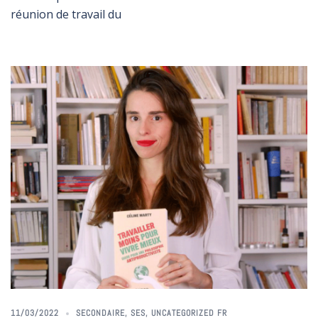
réunion de travail du
11/03/2022
SECONDAIRE
,
SES
,
UNCATEGORIZED FR