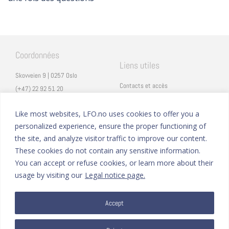
Coordonnées
Liens utiles
Skovveien 9 | 0257 Oslo
Contacts et accès
(+47) 22 92 51 20
Carrières
secretariat@lfo.no
Mentions légales
Like most websites, LFO.no uses cookies to offer you a
Vulkan 11 | 0178 Oslo
personalized experience, ensure the proper functioning of
Eduka
the site, and analyze visitor traffic to improve our content.
ProNote
These cookies do not contain any sensitive information.
You can accept or refuse cookies, or learn more about their
Suivez nous
Nous formons sur
usage by visiting our
Legal notice page.
Facebook
Accept
Instagram
Linkedin