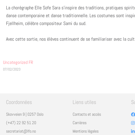
La chorégraphe Elle Sofe Sara s’inspire des traditions, pratiques spiri
danse contemporaine et danse traditionnelle. Les costumes sont inspiré
Fjellheim, célèbre compositeur Sami du sud.
Avec cette sortie, nos élèves continuent de se familiariser avec la cul
Uncategorized FR
07/02/2023
Coordonnées
Liens utiles
S
Skovveien 9 | 0257 Oslo
Contacts et accès
(+47) 22 92 51 20
Carrières
secretariat@lfo.no
Mentions légales