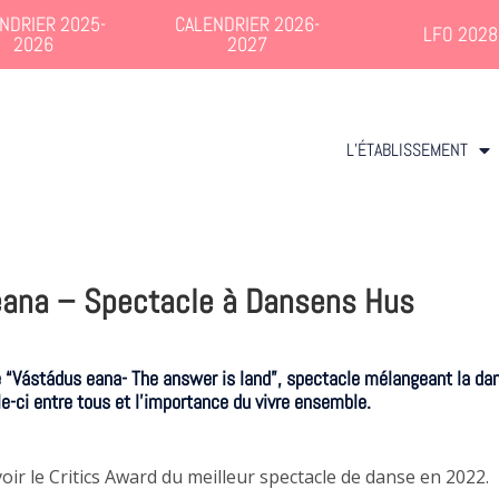
NDRIER 2025-
CALENDRIER 2026-
LFO 2028
2026
2027
L’ÉTABLISSEMENT
eana – Spectacle à Dansens Hus
e “Vástádus eana- The answer is land”, spectacle mélangeant la dans
le-ci entre tous et l’importance du vivre ensemble.
ir le Critics Award du meilleur spectacle de danse en 2022.