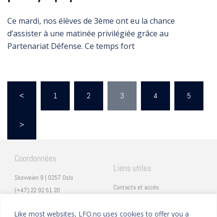
Ce mardi, nos élèves de 3ème ont eu la chance
d’assister à une matinée privilégiée grâce au
Partenariat Défense. Ce temps fort
<
1
2
3
4
5
>
Coordonnées
Liens utiles
Skovveien 9 | 0257 Oslo
Contacts et accès
(+47) 22 92 51 20
Carrières
secretariat@lfo.no
Mentions légales
Like most websites, LFO.no uses cookies to offer you a
Vulkan 11 | 0178 Oslo