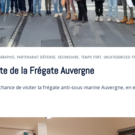
OGRAPHIE
,
PARTENARIAT DÉFENSE
,
SECONDAIRE
,
TEMPS FORT
,
UNCATEGORIZED F
te de la Frégate Auvergne
chance de visiter la frégate anti-sous-marine Auvergne, en e