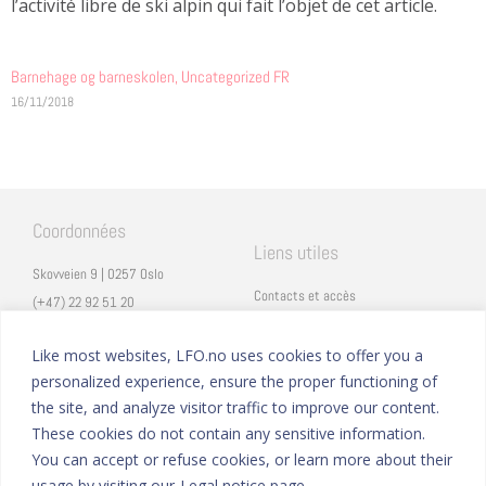
l’activité libre de ski alpin qui fait l’objet de cet article.
Barnehage og barneskolen
,
Uncategorized FR
16/11/2018
Coordonnées
Liens utiles
Skovveien 9 | 0257 Oslo
Contacts et accès
(+47) 22 92 51 20
Carrières
secretariat@lfo.no
Mentions légales
Like most websites, LFO.no uses cookies to offer you a
Vulkan 11 | 0178 Oslo
personalized experience, ensure the proper functioning of
Eduka
the site, and analyze visitor traffic to improve our content.
ProNote
These cookies do not contain any sensitive information.
You can accept or refuse cookies, or learn more about their
Suivez nous
Nous formons sur
usage by visiting our
Legal notice page.