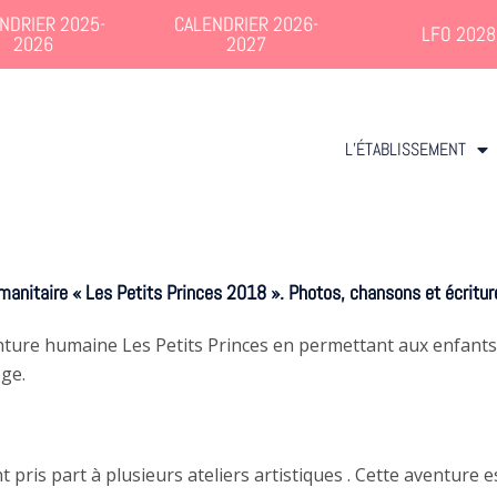
NDRIER 2025-
CALENDRIER 2026-
LFO 2028
2026
2027
L’ÉTABLISSEMENT
nitaire « Les Petits Princes 2018 ». Photos, chansons et écriture,
venture humaine Les Petits Princes en permettant aux enfan
ge.
 pris part à plusieurs ateliers artistiques . Cette aventure e