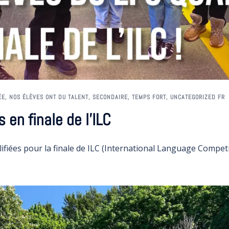
ÉE
,
NOS ÉLÈVES ONT DU TALENT
,
SECONDAIRE
,
TEMPS FORT
,
UNCATEGORIZED FR
 en finale de l’ILC
ifiées pour la finale de ILC (International Language Competiti