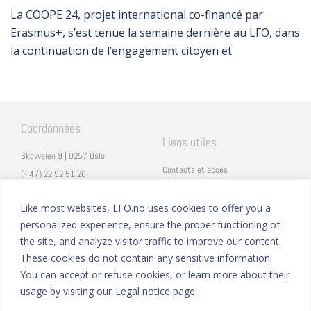
La COOPE 24, projet international co-financé par
Erasmus+, s’est tenue la semaine dernière au LFO, dans
la continuation de l’engagement citoyen et
Coordonnées
Liens utiles
Skovveien 9 | 0257 Oslo
Contacts et accès
(+47) 22 92 51 20
Carrières
secretariat@lfo.no
Mentions légales
Like most websites, LFO.no uses cookies to offer you a
Vulkan 11 | 0178 Oslo
personalized experience, ensure the proper functioning of
Eduka
the site, and analyze visitor traffic to improve our content.
ProNote
These cookies do not contain any sensitive information.
You can accept or refuse cookies, or learn more about their
Suivez nous
Nous formons sur
usage by visiting our
Legal notice page.
Facebook