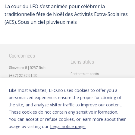
La cour du LFO s’est animée pour célébrer la
traditionnelle fête de Noël des Activités Extra-Scolaires
(AES). Sous un ciel pluvieux mais
Coordonnées
Liens utiles
Skovveien 9 | 0257 Oslo
Contacts et accès
(+47) 22 92 51 20
Carrières
secretariat@lfo.no
Mentions légales
Like most websites, LFO.no uses cookies to offer you a
Vulkan 11 | 0178 Oslo
personalized experience, ensure the proper functioning of
Eduka
the site, and analyze visitor traffic to improve our content.
ProNote
These cookies do not contain any sensitive information.
You can accept or refuse cookies, or learn more about their
Suivez nous
Nous formons sur
usage by visiting our
Legal notice page.
Facebook