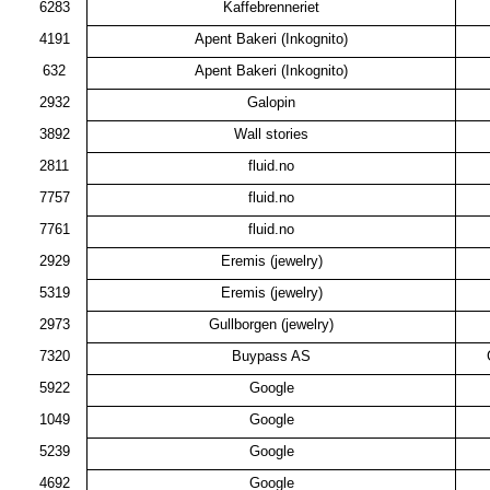
6283
Kaffebrenneriet
4191
Apent Bakeri (Inkognito)
632
Apent Bakeri (Inkognito)
2932
Galopin
3892
Wall stories
2811
fluid.no
7757
fluid.no
7761
fluid.no
2929
Eremis (jewelry)
5319
Eremis (jewelry)
2973
Gullborgen (jewelry)
7320
Buypass AS
5922
Google
1049
Google
5239
Google
4692
Google