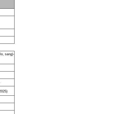
llo, sang)-
.
2025)