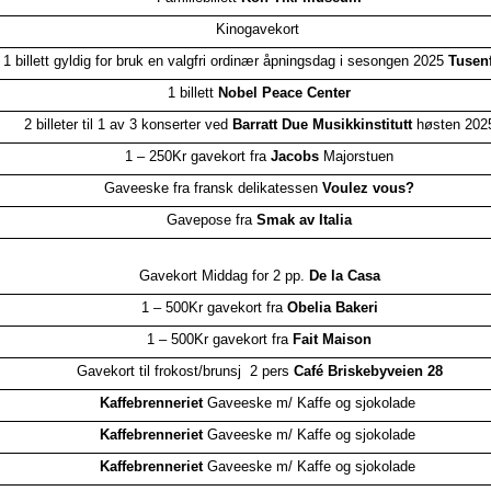
Kinogavekort
1 billett gyldig for bruk en valgfri ordinær åpningsdag i sesongen 2025
Tusen
1 billett
Nobel Peace Center
2 billeter til 1 av 3 konserter ved
Barratt Due Musikkinstitutt
høsten 202
1 – 250Kr gavekort fra
Jacobs
Majorstuen
Gaveeske fra fransk delikatessen
Voulez vous?
Gavepose fra
Smak av Italia
Gavekort Middag for 2 pp.
De la Casa
1 – 500Kr gavekort fra
Obelia Bakeri
1 – 500Kr gavekort fra
Fait Maison
Gavekort til frokost/brunsj 2 pers
Café Briskebyveien 28
Kaffebrenneriet
Gaveeske m/ Kaffe og sjokolade
Kaffebrenneriet
Gaveeske m/ Kaffe og sjokolade
Kaffebrenneriet
Gaveeske m/ Kaffe og sjokolade