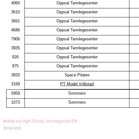
4060
Oppsal Tannlegesenter
3610
Oppsal Tannlegesenter
3661
Oppsal Tannlegesenter
4686
Oppsal Tannlegesenter
7906
Oppsal Tannlegesenter
3935
Oppsal Tannlegesenter
926
Oppsal Tannlegesenter
875
Oppsal Tannlegesenter
3820
Space Pilates
3169
PT Model Vrålstad
5959
Sommero
1073
Sommero
Middle and High School
,
Uncategorized EN
30/04/2026