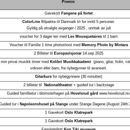
Premie
Gavekort
Fangene på fortet
ColorLine
Bilpakke til Danmark t/r for inntil 5 personer.
Gyldig på utvalgte avganger i 2025 , unntak av juli
voucher for 3 dager leir med
Les Mousquetaires
til 1 barn
Voucher til Familie 1 time photoshoot med
Memory Photo by Mintara
2 Billeter til
Europavisjonar
14.sep 2025
 min privat musikk timer med
Kolibri Musikkakademi
(piano, gitar, fiolin, ce
voksen eller barn, fra nybegynner til avansert.
Gitarkurs
for nybegynnere (30 minutter)
2 billeter til
Nationaltheatre
t + guided tur i backstage
Guided famillietur i blomsterhagen på
Hovelsrud gård
www.hovelsrud.no
Guided tur i
Napoleonshuset på Stange
under Stange Dagene (August 24th 
1 Gavekort
Oslo Klatrepark
1 Gavekort
Oslo Klatrepark
Familiebillett
Kon Tiki museum