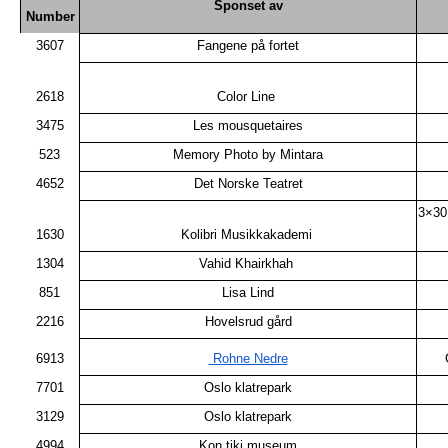
Sponset av
Number
3607
Fangene på fortet
2618
Color Line
3475
Les mousquetaires
523
Memory Photo by Mintara
4652
Det Norske Teatret
3×30
1630
Kolibri Musikkakademi
1304
Vahid Khairkhah
851
Lisa Lind
2216
Hovelsrud gård
6913
Rohne Nedre
7701
Oslo klatrepark
3129
Oslo klatrepark
4994
Kon tiki museum