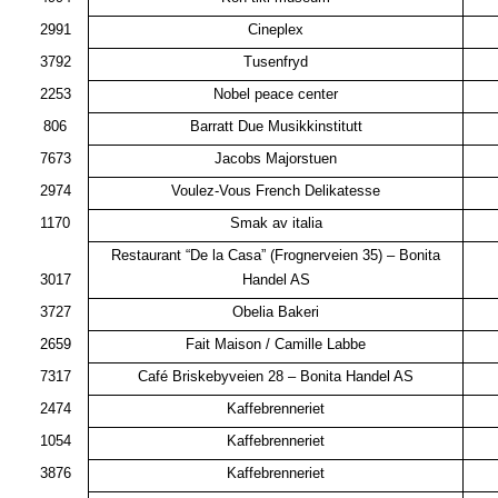
2991
Cineplex
3792
Tusenfryd
2253
Nobel peace center
806
Barratt Due Musikkinstitutt
7673
Jacobs Majorstuen
2974
Voulez-Vous French Delikatesse
1170
Smak av italia
Restaurant “De la Casa” (Frognerveien 35) – Bonita
3017
Handel AS
3727
Obelia Bakeri
2659
Fait Maison / Camille Labbe
7317
Café Briskebyveien 28 – Bonita Handel AS
2474
Kaffebrenneriet
1054
Kaffebrenneriet
3876
Kaffebrenneriet