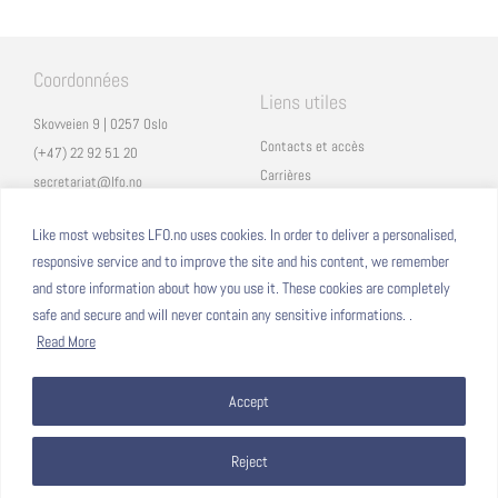
Coordonnées
Liens utiles
Skovveien 9 | 0257 Oslo
Contacts et accès
(+47) 22 92 51 20
Carrières
secretariat@lfo.no
Mentions légales
Vulkan 11 | 0178 Oslo
Eduka
Like most websites LFO.no uses cookies. In order to deliver a personalised,
responsive service and to improve the site and his content, we remember
ProNote
and store information about how you use it. These cookies are completely
safe and secure and will never contain any sensitive informations. .
Suivez nous
Nous formons sur
Read More
Facebook
Accept
Instagram
Linkedin
YouTube
Reject