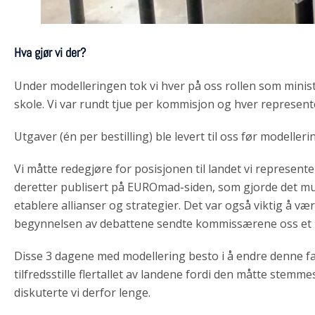
Hva gjør vi der?
Under modelleringen tok vi hver på oss rollen som mini
skole. Vi var rundt tjue per kommisjon og hver represente
Utgaver (én per bestilling) ble levert til oss før modeller
Vi måtte redegjøre for posisjonen til landet vi represente
deretter publisert på EUROmad-siden, som gjorde det mul
etablere allianser og strategier.
Det var også viktig å væ
begynnelsen av debattene sendte kommissærene oss et l
Disse 3 dagene med modellering besto i å endre denne fa
tilfredsstille flertallet av landene fordi den måtte ste
diskuterte vi derfor lenge.