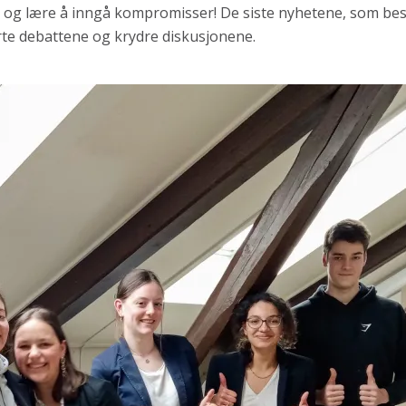
n og lære å inngå kompromisser! De siste nyhetene, som be
rte debattene og krydre diskusjonene.