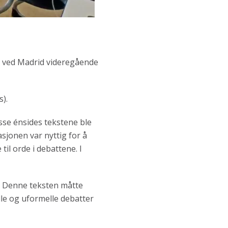
r ved Madrid videregående
s).
isse énsides tekstene ble
sjonen var nyttig for å
il orde i debattene. I
t. Denne teksten måtte
lle og uformelle debatter