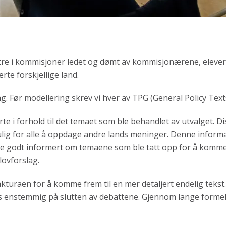
stre i kommisjoner ledet og dømt av kommisjonærene, eleve
rte forskjellige land.
ing. Før modellering skrev vi hver av TPG (General Policy Text
rte i forhold til det temaet som ble behandlet av utvalget. D
ig for alle å oppdage andre lands meninger. Denne informa
re godt informert om temaene som ble tatt opp for å komme t
ovforslag.
kturaen for å komme frem til en mer detaljert endelig teks
mmes enstemmig på slutten av debattene. Gjennom lange forme